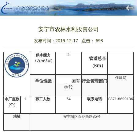
安宁市农林水利投资公司
发布时间：2019-12-17 点击：
693
供水能力
2
管道总
长
（万m³/日）
（km）
住建局
国有
单位性质
行业管理部门
控股
水厂座数
1
职工人数
54
联系电话
0871-8699106
（个）
地址
安宁城区百花西路35号