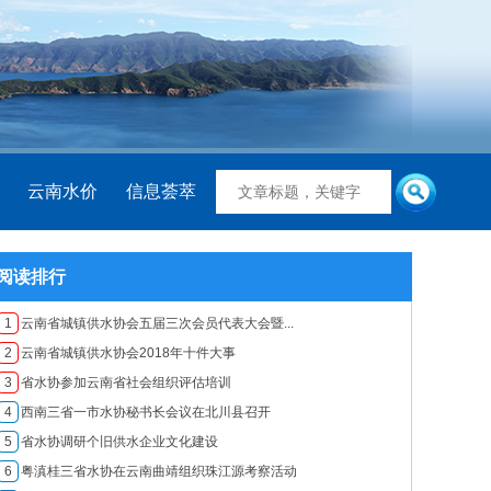
云南水价
信息荟萃
阅读排行
1
云南省城镇供水协会五届三次会员代表大会暨...
2
云南省城镇供水协会2018年十件大事
3
省水协参加云南省社会组织评估培训
4
西南三省一市水协秘书长会议在北川县召开
5
省水协调研个旧供水企业文化建设
6
粤滇桂三省水协在云南曲靖组织珠江源考察活动