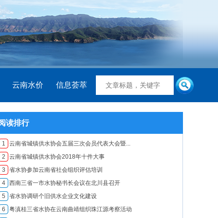
云南水价
信息荟萃
阅读排行
1
云南省城镇供水协会五届三次会员代表大会暨...
2
云南省城镇供水协会2018年十件大事
3
省水协参加云南省社会组织评估培训
4
西南三省一市水协秘书长会议在北川县召开
5
省水协调研个旧供水企业文化建设
6
粤滇桂三省水协在云南曲靖组织珠江源考察活动