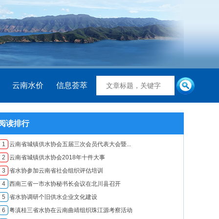
云南水价
信息荟萃
阅读排行
1
云南省城镇供水协会五届三次会员代表大会暨...
2
云南省城镇供水协会2018年十件大事
3
省水协参加云南省社会组织评估培训
4
西南三省一市水协秘书长会议在北川县召开
5
省水协调研个旧供水企业文化建设
6
粤滇桂三省水协在云南曲靖组织珠江源考察活动