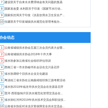
7
建设部关于自来水水费滞纳金有关问题的复函
8
国家发改委 水利部关于印发《国家节水行动...
9
国家疾控局关于印发《涉及饮用水卫生安全产...
10
住建部关于印发城镇供水规范化管理考核办...
协会动态
1
云南省城镇供水协会五届三次会员代表大会暨...
2
云南省城镇供水协会2018年十件大事
3
省水协参加云南省社会组织评估培训
4
西南三省一市水协秘书长会议在北川县召开
5
省水协调研个旧供水企业文化建设
6
粤滇桂三省水协在云南曲靖组织珠江源考察活动
7
​省水协2018年临沧市供水交流会在沧源县召开
8
普洱·西双版纳片区供水规范化管理交流会在...
9
省水协红河州2019年供水技术交流会和职业技...
10
云南省水协应对冰冻灾害保障安全供水交流会...