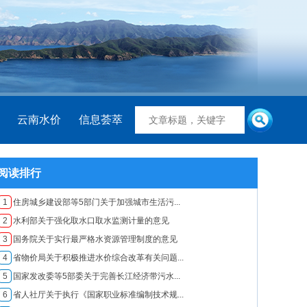
云南水价
信息荟萃
阅读排行
1
住房城乡建设部等5部门关于加强城市生活污...
2
水利部关于强化取水口取水监测计量的意见
3
国务院关于实行最严格水资源管理制度的意见
4
省物价局关于积极推进水价综合改革有关问题...
5
国家发改委等5部委关于完善长江经济带污水...
6
省人社厅关于执行《国家职业标准编制技术规...