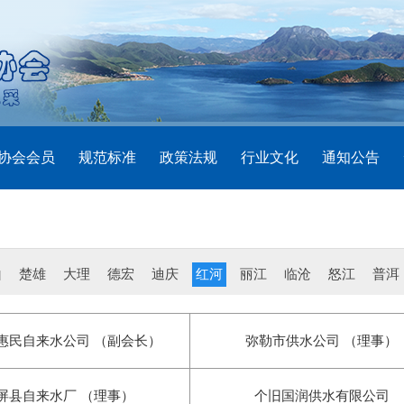
协会会员
规范标准
政策法规
行业文化
通知公告
山
楚雄
大理
德宏
迪庆
红河
丽江
临沧
怒江
普洱
惠民自来水公司 （副会长）
弥勒市供水公司 （理事）
屏县自来水厂 （理事）
个旧国润供水有限公司