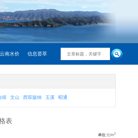
云南水价
信息荟萃
曲靖
文山
西双版纳
玉溪
昭通
格表
3
单位
:元/m