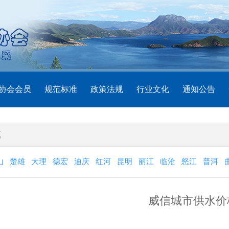
协会会员
规范标准
政策法规
行业文化
通知公告
域
山
楚雄
大理
德宏
迪庆
红河
昆明
丽江
临沧
怒江
普洱
威信城市供水价