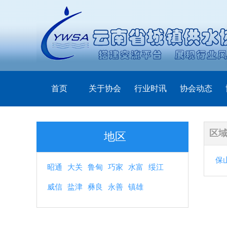
首页
关于协会
行业时讯
协会动态
区
地区
保
昭通
大关
鲁甸
巧家
水富
绥江
威信
盐津
彝良
永善
镇雄